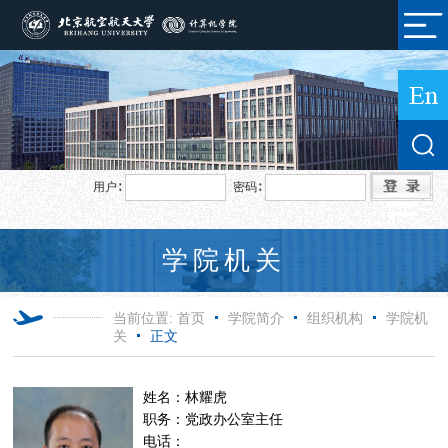
用户∶
密码∶
学院机关
当前位置:
首页
学院简介
组织机构
学院机
关
正文
姓名：林耀虎
职务：党政办公室主任
电话：