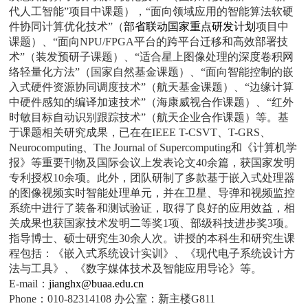
代人工智能”项目中课题），“面向领域应用的智能算法软硬
件协同计算优化技术”（
部省联动国家重点研发计划
项目中
课题）、“面向NPU/FPGA平台的跨平台迁移和高效部署技
术”（装发预研子课题）、“适合星上图像处理的深度卷积网
络轻量化方法”（国家自然基金课题）、“面向智能控制的嵌
入式硬件资源协同调度技术”（航天基金课题）、“边缘计算
中硬件感知的编译加速技术”（海康威视合作课题）、“红外
时敏目标自动识别跟踪技术”（航天企业合作课题）等。基
于课题相关研究成果，已在在IEEE T-CSVT、T-GRS、
Neurocomputing、The Journal of Supercomputing和《计算机学
报》等重要刊物及国际会议上发表论文40余篇，获国家发明
专利授权10余项。此外，团队研制了多款基于嵌入式处理器
的图像视频实时智能处理单元，并在卫星、导弹和视频监控
系统中进行了装备和测试验证，取得了良好的应用效益，相
关成果也获国家技术发明二等奖1项、部级科技进步奖3项。
指导博士、硕士研究生30余人次。讲授的本科生和研究生课
程包括：《嵌入式系统设计实训》、《现代电子系统设计方
法与工具》、《数字媒体技术及智能应用导论》等。
E-mail：
jianghx@buaa.edu.cn
Phone：010-82314108 办公室：新主楼G811