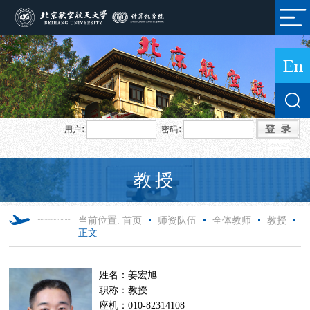
用户∶
密码∶
教授
当前位置:
首页
师资队伍
全体教师
教授
正文
姓名：姜宏旭
职称：教授
座机：010-82314108