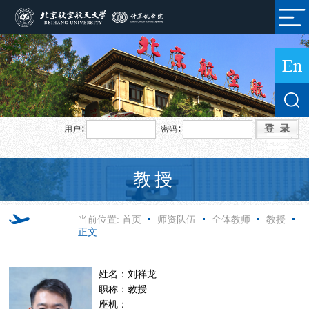
用户∶
密码∶
教授
当前位置:
首页
师资队伍
全体教师
教授
正文
姓名：刘祥龙
职称：教授
座机：