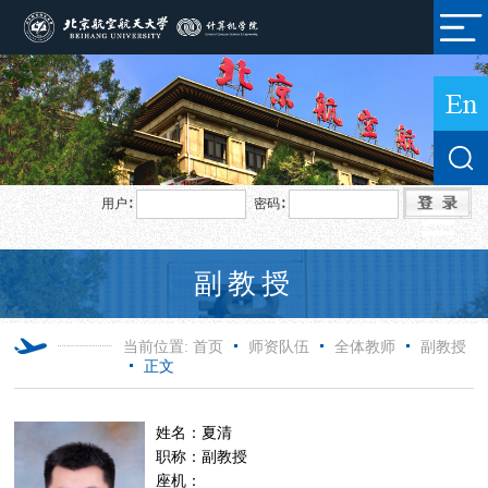
用户∶
密码∶
副教授
当前位置:
首页
师资队伍
全体教师
副教授
正文
姓名：夏清
职称：副教授
座机：