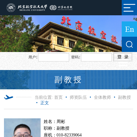
用户∶
密码∶
副教授
当前位置:
首页
师资队伍
全体教师
副教授
正文
姓名：周彬
职称：副教授
座机：010-82339064