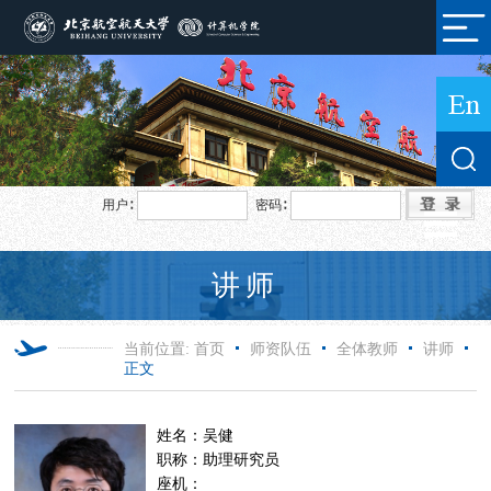
用户∶
密码∶
讲师
当前位置:
首页
师资队伍
全体教师
讲师
正文
姓名：吴健
职称：助理研究员
座机：