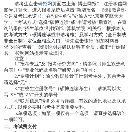
请考生点击
研招网
页面右上角“博士网报”，注册学信网
账号并登录。进入报名系统后点击“新增报名”，阅读教育部
公告及考试承诺书。在“招生单位”处输入“北京航空航天大
学”、“考试方式”选择
“硕博连读”
或
“申请考核”
后查询，在查
根据本人
询结果的“招生单位”列找到“计算机学院”相关行，
的考试方式（硕博连读或申请考核）及学习方式（全日制或
非全日制）定位至相应入口。
请先点击该行“附加材料要
求”列的“查看”，阅读说明并确认材料齐全后，点击“开始报
名”，按照网站提示完成填报。
注意：
1.“报考专业”及“报考研究方向”：请参照《师生双选意
向表》中“专业代码及名称”“研究方向”填写；
2.“专项计划”：除少数民族骨干计划考生外，其余考生
请选择“无”；
3.“在校生注册学号”（
硕博连读考生
）：请填写以大
写“SY”或“ZY”开头的学号；
4.“联系信息”请
务必填写详细、有效的通讯地址及联系
方式，以便必要时向考生寄发重要材料。
5.单项选项：如某一项仅有一个选项，请直接选择该唯
一项即可。
二、考试费
支付