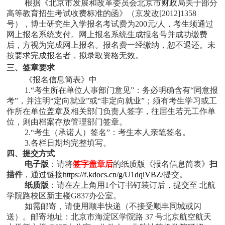
根据《北京市发展和改革委员会北京市财政局关于部分
高等教育招生考试收费标准的函》（京发改[2012]1358
号），博士研究生入学报名考试费为200元/人，考生须通过
网上报名系统支付。网上报名系统生成报名号并成功缴费
后，方视为完成网上报名。报名费一经缴纳，恕不退还。未
按要求完成报名者，拟录取资格无效。
三、
签章要求
《报名信息简表》中
1.“考生所在单位人事部门意见”：务必明确含有“同意报
考”，并注明“定向就业”或“非定向就业”；须有考生学习或工
作所在单位盖章及相关部门负责人签字，往届生若无工作单
位，则由档案存放管理部门签章。
2.“考生（承诺人）签名”：考生本人亲笔签名。
3.各栏日期均完整填写。
四、
提交方式
电子版
：请将
签字盖章
后
的纸质版《报名信息简表》
扫
描件
，通过链接
https://f.kdocs.cn/g/U1dqiVBZ/
提交。
纸质版
：请在左
上角用1个订书钉装订后，提交至 北航
学院路校区新主楼G837办公室。
如需邮寄，
请使用顺丰快递（不接受顺丰同城或闪
送）。邮寄
地址：
北京市海淀区学院路 37 号北京航空航天