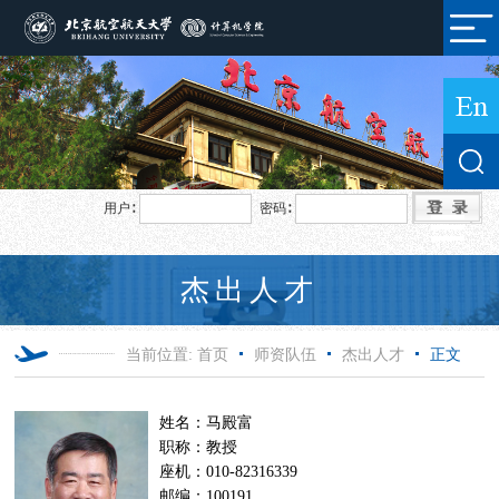
用户∶
密码∶
杰出人才
当前位置:
首页
师资队伍
杰出人才
正文
姓名：马殿富
职称：教授
座机：010-82316339
邮编：100191