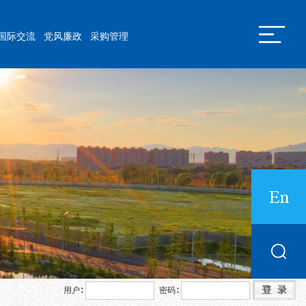
国际交流
党风廉政
采购管理
用户∶
密码∶